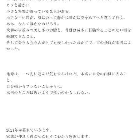
ヒタと静かに
小さな粉雪が舞っている光景がある。
小さな白い粒が、風にのって静かに静かに空から下へと落ちて行く。
ああ、なんて静かなのだろう。
飛騨の街並みの美しさのお陰と、普段は滅多に経験することのない雪を
経験できたこと、
そして会う人会う人がとても優しかったおかげで、雪の飛騨が本当によ
かった。
地球は、一つ先に進んだ気もするけれど、本当に自分の内側に入るこ
と、
自分軸からブレないことからは、
本当のところは近いようで遠いのかもしれない。
2021年が暮れていきます。
家族が仲良く過ごせた日々に心から感謝します。