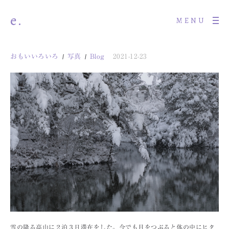
e.
MENU
おもいいろいろ
写真
Blog
2021-12-23
雪の降る高山に２泊３日滞在をした。今でも目をつぶると体の中にヒタ