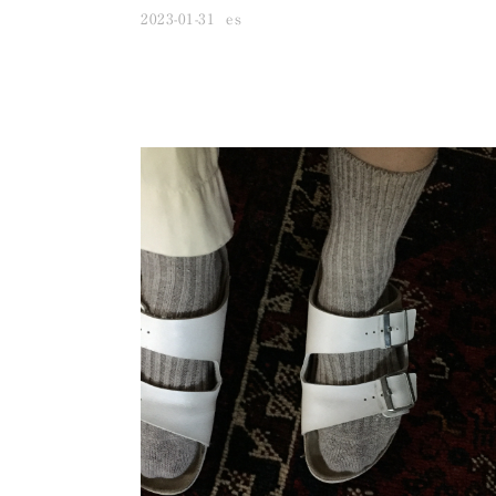
2023-01-31
es