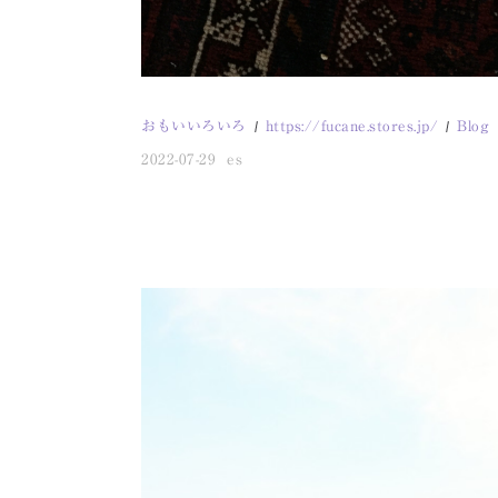
おもいいろいろ
https://fucane.stores.jp/
Blog
2022-07-29
es