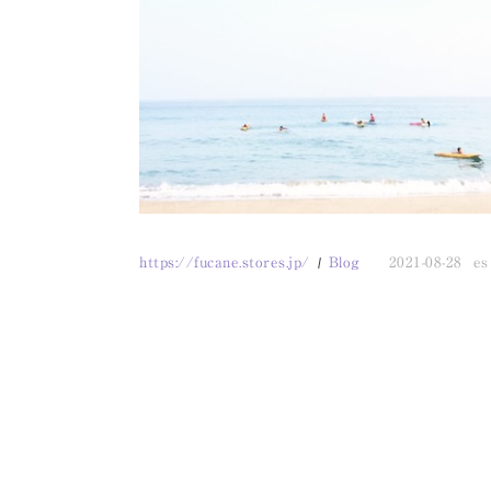
https://fucane.stores.jp/
Blog
2021-08-28
es