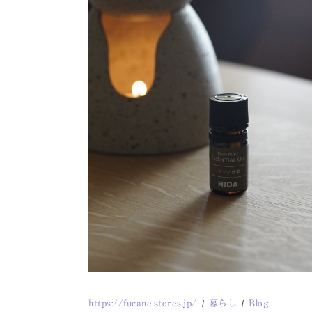
https://fucane.stores.jp/
暮らし
Blog