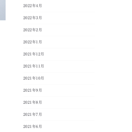
2022年4月
2022年3月
2022年2月
2022年1月
2021年12月
2021年11月
2021年10月
2021年9月
2021年8月
2021年7月
2021年6月