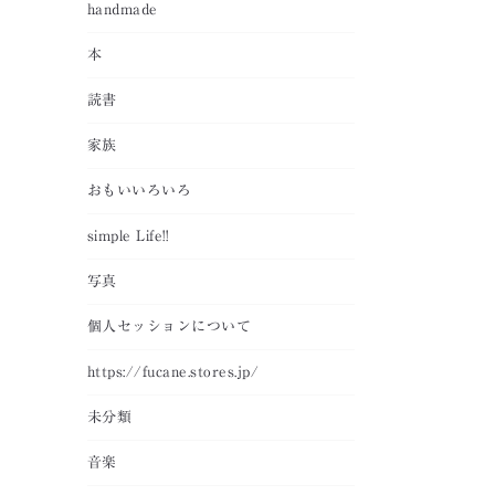
handmade
本
読書
家族
おもいいろいろ
simple Life!!
写真
個人セッションについて
https://fucane.stores.jp/
未分類
音楽