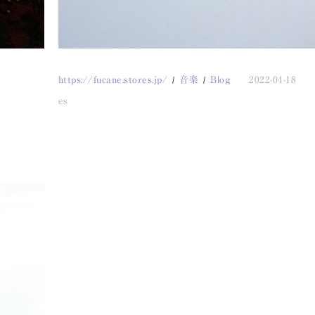
https://fucane.stores.jp/
音楽
Blog
2022-04-18
es