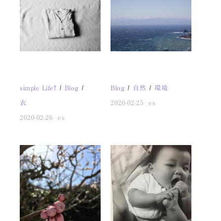
simple Life!!
Blog
Blog
自然
環境
衣
2020-02-25
es
2020-02-26
es