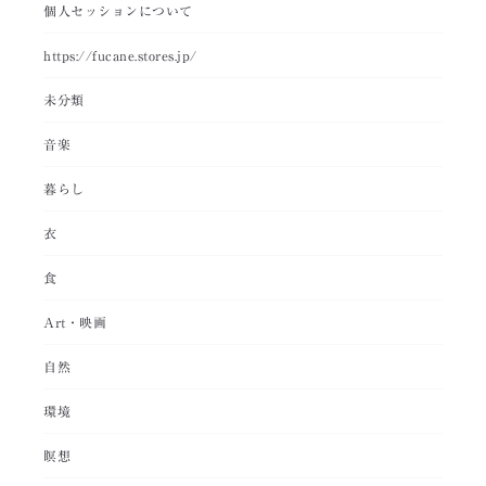
個人セッションについて
https://fucane.stores.jp/
未分類
音楽
暮らし
衣
食
Art・映画
自然
環境
瞑想