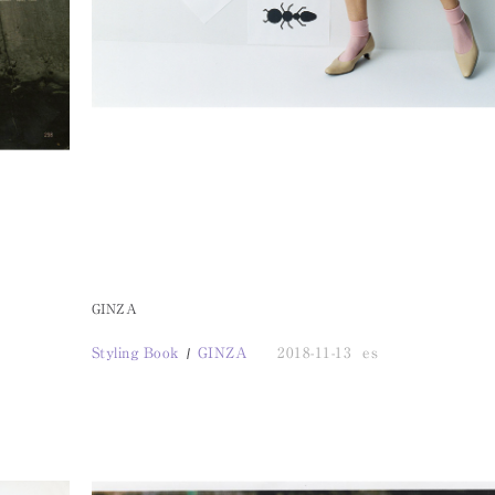
GINZA
Styling Book
GINZA
2018-11-13
es