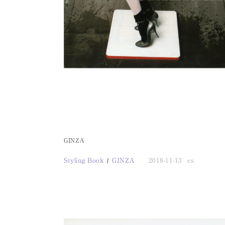
GINZA
Styling Book
GINZA
2018-11-13
es