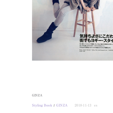
GINZA
Styling Book
GINZA
2018-11-13
es