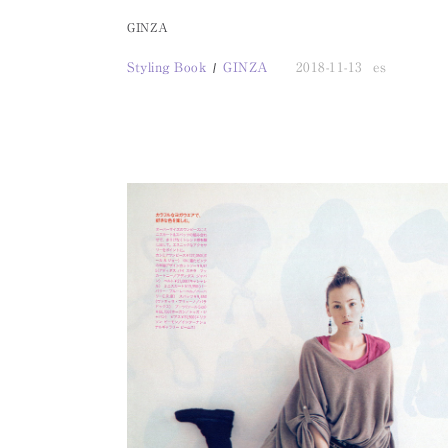
GINZA
Styling Book
GINZA
2018-11-13
es