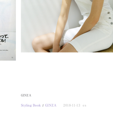
GINZA
Styling Book
GINZA
2018-11-13
es