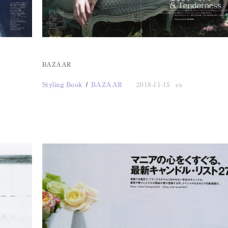
BAZAAR
Styling Book
BAZAAR
2018-11-15
es